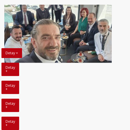
Detay +
Detay
+
Detay
+
Detay
+
Detay
+