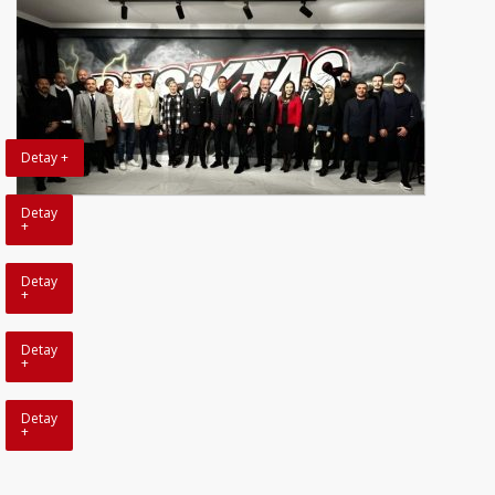
Detay +
Detay
+
Detay
+
Detay
+
Detay
+