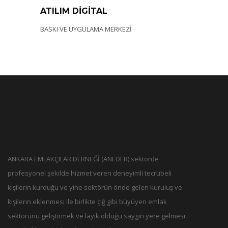
ATILIM DİGİTAL
BASKI VE UYGULAMA MERKEZİ
ANKARA EMLAKÇILAR DERNEĞİ (ANEDER) sektörde
profesyonel şekilde hizmet veren deneyimli tecrübeli
kişilerin kurduğu ve yine sektörün önde gelen kuruluş ve
kişilerin eklenmesi ile birlikte çığ gibi büyüyen emlak
sektörünü geliştirmek ve layık olduğu saygın yere gelmesi